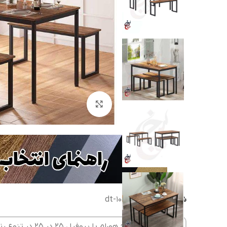
بزرگنمایی تصویر
شناسه محصول:
dt-1002
میز ناهارخوری طرح هورا