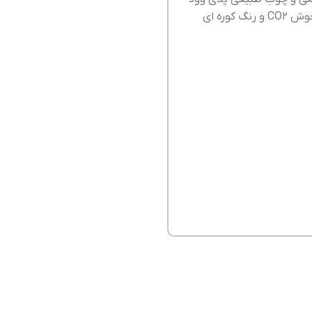
قابل سفارش است، اسکلت این میز نهارخوری 4 نفره با جوش CO2 و رنگ کوره ای