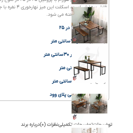
الکترواستاتیک ساخته می شود.
نوع فلز:
پروفیل 25 در 25
ابعاد میز:
120 در 70
سانتی متر
ابعاد نیمکت:
100 در 30
سانتی متر
ارتفاع میز:
75 سانتی متر
ارتفاع نیمکت:
45 سانتی متر
صفحه:
چوب طبیعی پلای وود
توضیحات
توضیحات تکمیلی
نظرات (0)
درباره برند