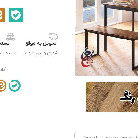
تحویل به موقع
بسته
شهری و بین شهری
بسته بن
کان
م با پروفیل 25 در 25 در تنوع رنگی و چوب طبیعی پلای وود