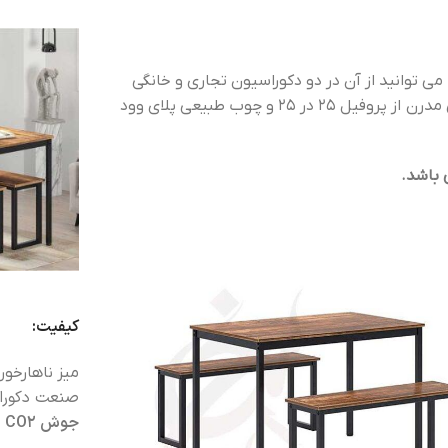
ی توانید از آن در دو دکوراسیون تجاری و خانگی
استفاده کنید. سنجد چوب برای ساخت این میز ناهارخوری مدرن از پروفیل 25 در 25 و چوب طبیعی پلای وود
باشد.
کیفیت:
میز ناهارخو
صنعت دکورا
جوش CO2 و رنگ کوره ای الکترواستاتیک