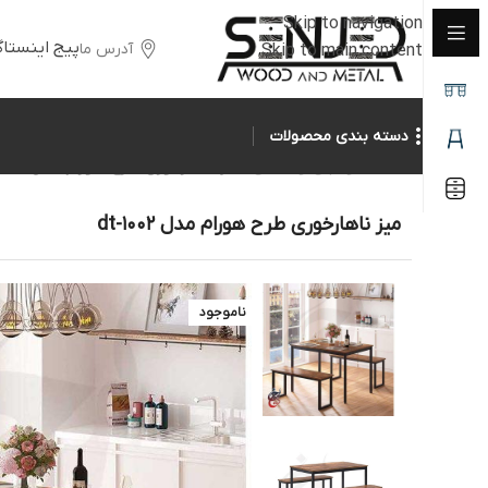
Skip to navigation
پیج اینستاگ
آدرس ما
Skip to main content
دسته بندی محصولات
خانه
/
جلومبلی و عسلی
/
میز ناهارخوری طرح هورام مدل dt-1002
میز ناهارخوری طرح هورام مدل dt-1002
ناموجود