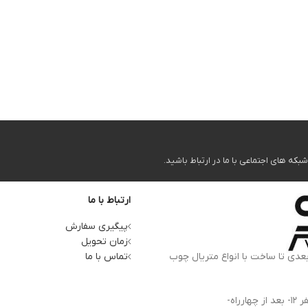
ه های اجتماعی با ما در ارتباط باشید.
ارتباط با ما
پیگیری سفارش
زمان تحویل
بعدی تا ساخت با انواع متریال چوب
تماس با ما
آدرس کارخانه: استان البرز، کرج، کمالشهر، بلوار شهید بهشتی- ظفر 12- بعد از چهارراه-