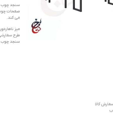
صفحات چوب ا
می کند.
میز ناهارخو
طرح سفارشی 
سنجد چوب تما
فارش کالا
ب