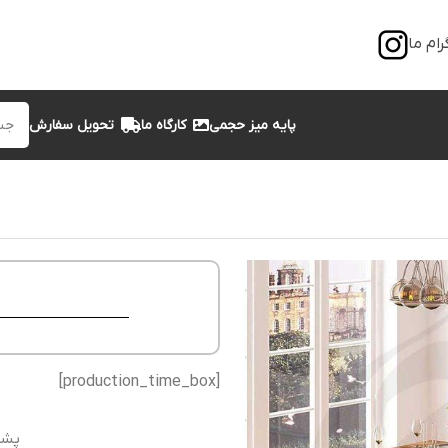
رام ما
پایه میز حجمی
کارگاه ما
تحویل سفارش
[production_time_box]
پشت