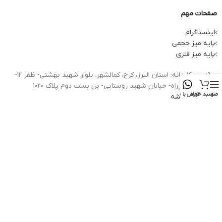
صفحات مهم
اینستاگرام
پایه میز حجمی
پایه میز فلزی
آدرس کارخانه: استان البرز، کرج، کمالشهر، بلوار شهید بهشتی- ظفر 12-
بعد از چهارراه- خیابان شهید روستایی- بن بست دوم پلاک 1020
منو
سبد خرید
تماس با ما
نمایش نقشه
همراه: 09353862231
کانال های ما را دنبال کنید:
تمام حقوق برای سنجد چوب محفوظ است.