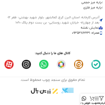
پایه میز حجمی
پایه میز فلزی
آدرس کارخانه: استان البرز، کرج، کمالشهر، بلوار شهید بهشتی- ظفر 12-
بعد از چهارراه- خیابان شهید روستایی- بن بست دوم پلاک 1020
نمایش نقشه
همراه: 09353862231
کانال های ما را دنبال کنید:
تمام حقوق برای سنجد چوب محفوظ است.
یلترها
منو
سبد خرید
تماس با ما