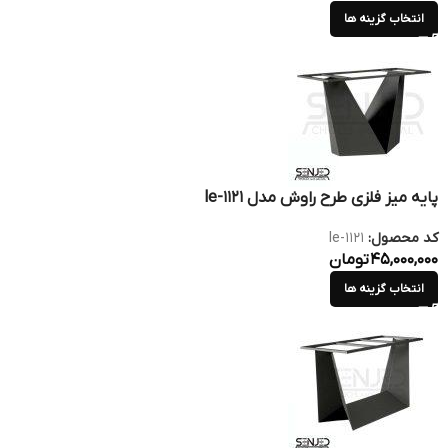
انتخاب گزینه ها
پایه میز فلزی طرح راوش مدل le-1121
کد محصول:
le-1121
45,000,000
تومان
انتخاب گزینه ها