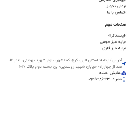
زمان تحویل
تماس با ما
صفحات مهم
اینستاگرام
پایه میز حجمی
پایه میز فلزی
آدرس کارخانه: استان البرز، کرج، کمالشهر، بلوار شهید بهشتی- ظفر 12-
بعد از چهارراه- خیابان شهید روستایی- بن بست دوم پلاک 1020
نمایش نقشه
همراه: 09353862231