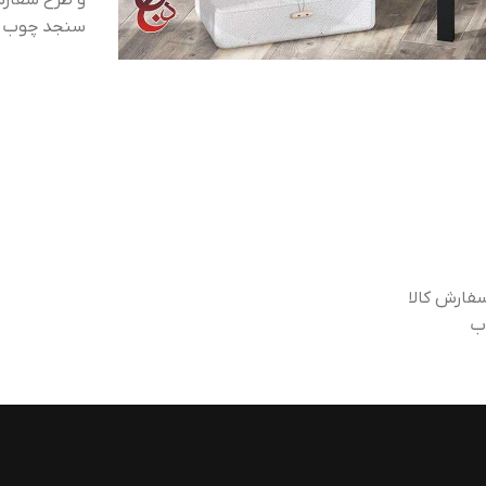
و طرح سفارش
سنجد چوب تما
فارش کالا
ب