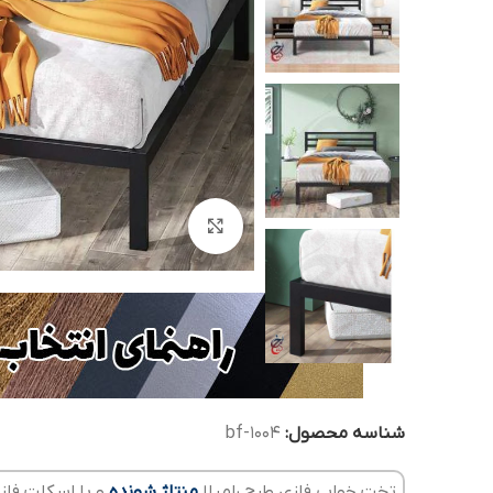
بزرگنمایی تصویر
شناسه محصول:
bf-1004
تخت خواب فلزی طرح رامیلا
منتاژ شونده
و با اسکلت فلز