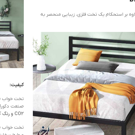
اوه بر استحکام یک تخت فلزی، زیبایی منحصر به
کیفیت:
تخت خواب فل
صنعت دکورا
CO2 و رنگ کوره ای الکترواستاتیک
تخت خواب فل