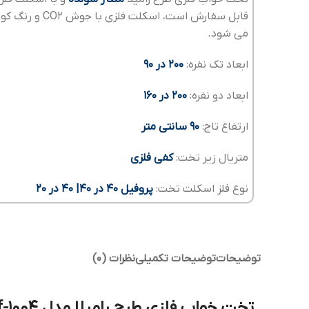
قابل سفارش است، اسک
می شود.
ابعاد تک نفره:
200 در 90
ابعاد دو نفره:
200 در 160
ارتفاع تاج:
90 سانتی متر
متریال زیر تخت:
کفی فلزی
نوع فلز اسکلت تخت:
پروفیل 40 در 40| 40 در 20
توضیحات
توضیحات تکمیلی
نظرات (0)
تخت خواب فلزی طرح رامیلا مدل bf-1004