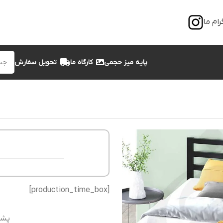
رام ما
پایه میز حجمی
کارگاه ما
تحویل سفارش
[production_time_box]
پشت