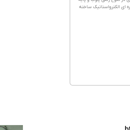
لت فلزی با جوش CO2 و رنگ کوره ای الکترواستاتیک ساخته