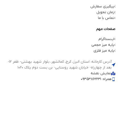
پیگیری سفارش
زمان تحویل
تماس با ما
صفحات مهم
اینستاگرام
پایه میز حجمی
پایه میز فلزی
آدرس کارخانه: استان البرز، کرج، کمالشهر، بلوار شهید بهشتی- ظفر 12-
بعد از چهارراه- خیابان شهید روستایی- بن بست دوم پلاک 1020
نمایش نقشه
همراه: 09353862231