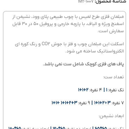
شناسه محصول:
Mf-1007
مبلمان فلزی طرح لمیس با چوب طبیعی پلای وود، نشیمن از
اسفنج ویژه و الیاف، با پارچه خارجی و پروفیل 50 در 30 قابل
سفارش است.
اسکلت این مبلمان چوب و فلز با جوش CO2 و رنگ کوره ای
الکترواستاتیک ساخته می شود.
پاف های فلزی کوچک شامل ست نمی باشد.
تعداد ست:
تک نفره:
1
|
4 نفره:
2+1+1
7 نفره:
3
+
2+1+1 |
9 نفره:
3+2+1+1 +1+1
ابعاد نشیمن:
تک نفره:
65*65 |
ابعاد دو نفره:
65*120 |
ابعاد سه نفره:
65*180