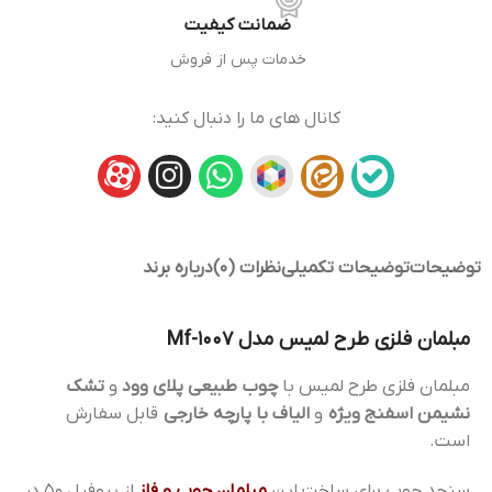
ضمانت کیفیت
خدمات پس از فروش
کانال های ما را دنبال کنید:
توضیحات
توضیحات تکمیلی
نظرات (0)
درباره برند
مبلمان فلزی طرح لمیس مدل Mf-1007
مبلمان فلزی طرح لمیس با
چوب طبیعی
پلای وود
و
تشک
نشیمن اسفنج ویژه
و
الیاف با پارچه خارجی
قابل سفارش
است.
سنجد چوب برای ساخت این
مبلمان چوب و فلز
از پروفیل 50 در