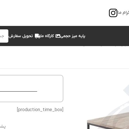
رام ما
پایه میز حجمی
کارگاه ما
تحویل سفارش
لی فرجاد مدل اقتصادی Ect1001
[production_time_box]
پشت