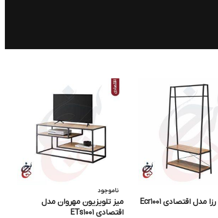
ناموجود
ا مدل اقتصادی Ecr1001
میز تلویزیون مهروان مدل
ش
اقتصادی ETs1001
اق