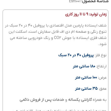
شناسه محصول:
Esh1001
زمان تولید: 9 تا 11 روز کاری
شلف ایستاده پارمین مدل اقتصادی با پروفیل 40 در 20 سبک در
تنوع رنگی و صفحه ام دی اف قابل سفارش است، اسکلت این
شلف فلزی ایستاده با جوش CO2 و رنگ خودرویی ساخته می
شود.
نوع فلز:
پروفیل 40 در 20 سبک
ارتفاع:
180 سانتی متر
عرض:
100 سانتی متر
عمق:
35 سانتی متر
به همراه
گارانتی یکساله
و
خدمات پس از فروش دائمی
جهت مشاوره خرید شلف ایستاده پارمین مدل اقتصادی می