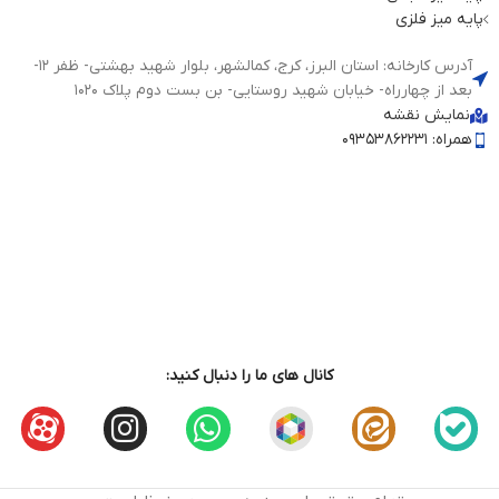
پایه میز فلزی
آدرس کارخانه: استان البرز، کرج، کمالشهر، بلوار شهید بهشتی- ظفر 12-
بعد از چهارراه- خیابان شهید روستایی- بن بست دوم پلاک 1020
نمایش نقشه
همراه: 09353862231
کانال های ما را دنبال کنید: