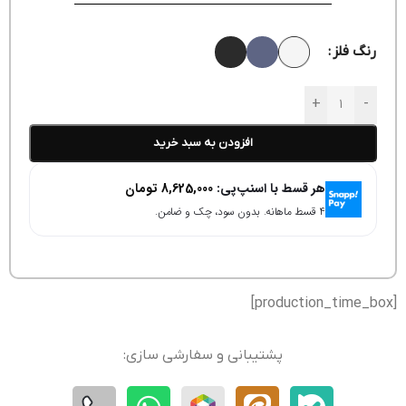
رنگ فلز
+
-
افزودن به سبد خرید
هر قسط با اسنپ‌پی:
8,625,000
تومان
۴ قسط ماهانه. بدون سود، چک و ضامن.
[production_time_box]
پشتیبانی و سفارشی سازی: