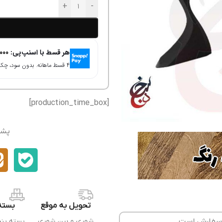
+
-
هر قسط با اسنپ‌پی:
000
۴ قسط ماهانه. بدون سود، چک و ضامن.
[production_time_box]
پشت
تحویل به موقع
بسته
ل سفارش است.
شهری و بین شهری
بسته بن