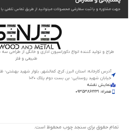
پشتیبانی و سفارش
جهت مشاوره و یا ثبت سفارشی محصولات میتوانید از طریق تماس تلفنی یا شبک
طراح و تولید کننده انواع دکوراسیون اداری و خانگی از طراحی سه 
طبیعی و فلز
خیابان شهید روستایی- بن بست دوم پلاک 1020
نمایش نقشه
همراه: 09353862231
تمام حقوق برای سنجد چوب محفوظ است.