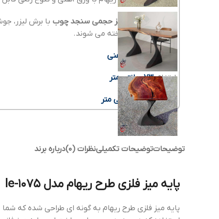
نسل جدید پایه میز حجمی سنجد چوب
الکترواستاتیک ساخته می شوند.
جنس پایه:
ورق آهنی
ارتفاع:
73 سانتی متر
عرض بالا:
38 سانتی متر
توضیحات
توضیحات تکمیلی
نظرات (0)
درباره برند
پایه میز فلزی طرح ریهام مدل le-1075
پایه میز فلزی طرح ریهام به گونه ای طراحی شده که شما می