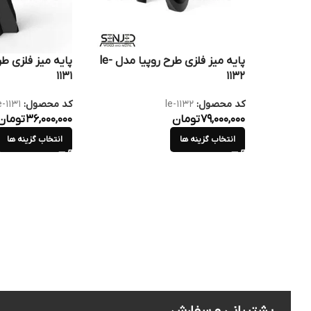
پایه میز فلزی طرح روپیا مدل le-
1131
1132
کد محصول:
le-1132
کد محصول:
e-1131
79,000,000
تومان
36,000,000
تومان
انتخاب گزینه ها
انتخاب گزینه ها