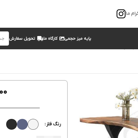
رام ما
پایه میز حجمی
کارگاه ما
تحویل سفارش
ل le-1075
00
رنگ فلز