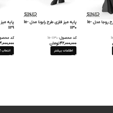
پایه میز فلزی طرح روجا مدل le-
پایه میز فلزی طرح رابونا مدل le-
1129
1130
l
کد محصول:
le-1130
کد محصو
42,000,000
تومان
,000,000
اطلاعات بیشتر
انتخاب گ