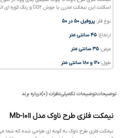
اسکلت این نیمکت مدرن با جوش CO2 و رنگ کوره ای الکترواستاتیک ساخته می شود.
نوع فلز:
پروفیل 50 در 50
ارتفاع:
45 سانتی متر
عرض:
35 سانتی متر
طول:
120 و 180 سانتی متر
توضیحات
توضیحات تکمیلی
نظرات (0)
درباره برند
نیمکت فلزی طرح ناوک مدل Mb-1011
نیمکت فلزی طرح ناوک به گونه ای طراحی شده که شما می ت