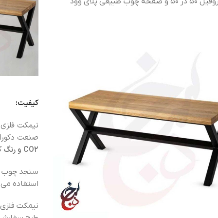
کنید. سنجد چوب برای ساخت این نیمکت چوب و فلز از پروفیل 50 در 50 و صفحه چوب طبیعی پلای وود
کیفیت:
نیمکت فلزی ط
صنعت دکورا
CO2 و رنگ کوره ای الکترواستاتیک
سنجد چوب بر
استفاده می ک
نیمکت فلزی 