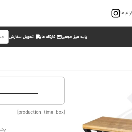
رام ما
پایه میز حجمی
کارگاه ما
تحویل سفارش
[production_time_box]
پشت