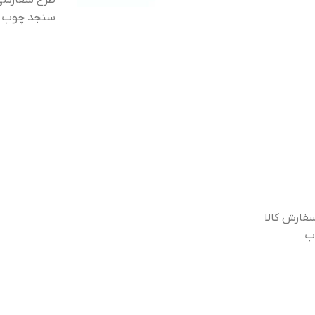
طرح سفارشی 
سنجد چوب تما
فارش کالا
ب