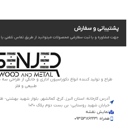
پشتیبانی و سفارش
جهت مشاوره و یا ثبت سفارشی محصولات میتوانید از طریق تماس تلفنی یا شبک
طراح و تولید کننده انواع دکوراسیون اداری و خانگی از طراحی سه 
طبیعی و فلز
خیابان شهید روستایی- بن بست دوم پلاک 1020
نمایش نقشه
همراه: 09353862231