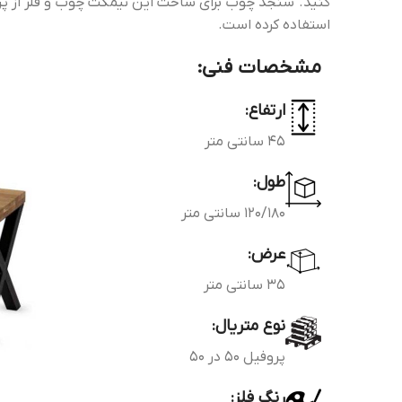
استفاده کرده است.
مشخصات فنی:
ارتفاع:
45 سانتی متر
طول:
120/180 سانتی متر
عرض:
35 سانتی متر
نوع متریال:
پروفیل 50 در 50
رنگ فلز: