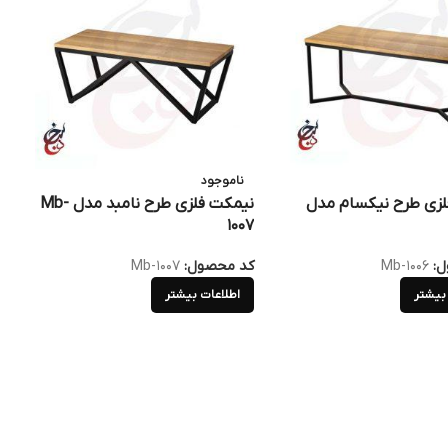
ناموجود
لزی طرح نیکسام مدل
نیمکت فلزی طرح نامبد مدل Mb-
4
1007
ل:
Mb-1006
کد محصول:
Mb-1007
ک
بیشتر
اطلاعات بیشتر