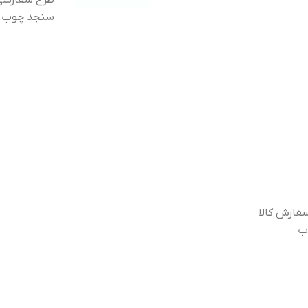
طرح سفارشی 
سنجد چوب تما
فارش کالا
ب