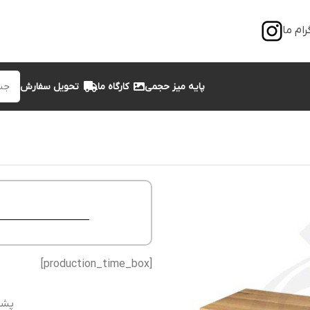
رام ما
پایه میز حجمی
کارگاه ما
تحویل سفارش
[production_time_box]
پشت