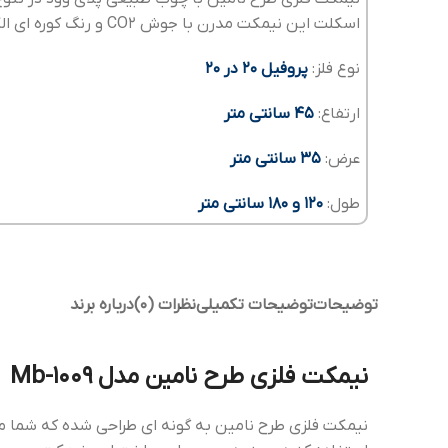
اسکلت این نیمکت مدرن با جوش CO2 و رنگ کوره ای الکترواستاتیک ساخته می شود.
نوع فلز:
پروفیل 20 در 20
ارتفاع:
45 سانتی متر
عرض:
35 سانتی متر
طول:
120 و 180 سانتی متر
توضیحات
توضیحات تکمیلی
نظرات (0)
درباره برند
نیمکت فلزی طرح نامین مدل Mb-1009
نیمکت فلزی طرح نامین به گونه ای طراحی شده که شما می 