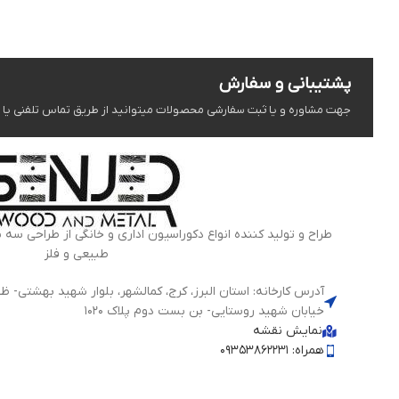
پشتیبانی و سفارش
جهت مشاوره و یا ثبت سفارشی محصولات میتوانید از طریق تماس تلفنی یا شبک
طراح و تولید کننده انواع دکوراسیون اداری و خانگی از طراحی سه 
طبیعی و فلز
خیابان شهید روستایی- بن بست دوم پلاک 1020
نمایش نقشه
همراه: 09353862231