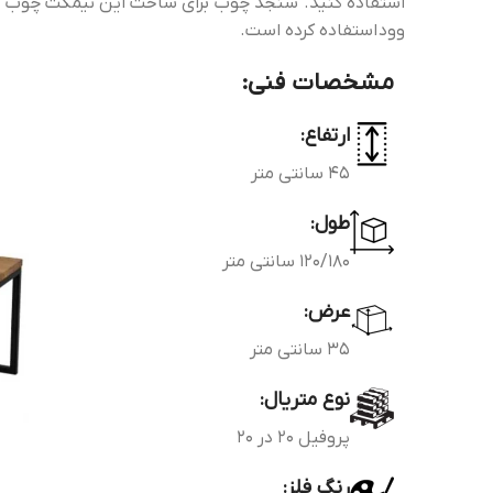
وود استفاده کرده است.
مشخصات فنی:
ارتفاع:
45 سانتی متر
طول:
120/180 سانتی متر
عرض:
35 سانتی متر
نوع متریال:
پروفیل 20 در 20
رنگ فلز: