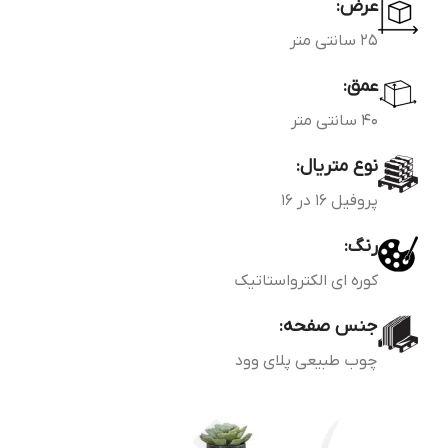
عرض:
25 سانتی متر
عمق:
40 سانتی متر
نوع متریال:
پروفیل 16 در 16
رنگ:
کوره ای الکترواستاتیک
جنس صفحه:
چوب طبیعی پلای وود