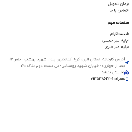
زمان تحویل
تماس با ما
صفحات مهم
اینستاگرام
پایه میز حجمی
پایه میز فلزی
آدرس کارخانه: استان البرز، کرج، کمالشهر، بلوار شهید بهشتی- ظفر 12-
بعد از چهارراه- خیابان شهید روستایی- بن بست دوم پلاک 1020
نمایش نقشه
همراه: 09353862231