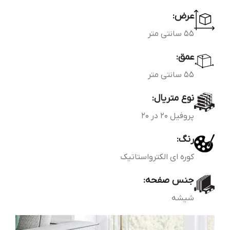
عرض:
55 سانتی متر
عمق:
55 سانتی متر
نوع متریال:
پروفیل 20 در 20
رنگ:
کوره ای الکترواستاتیک
جنس صفحه:
شیشه