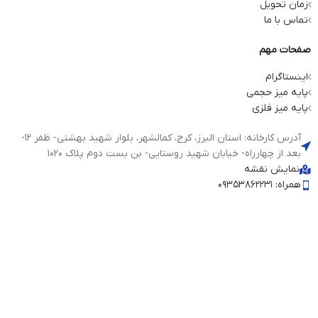
زمان تحویل
تماس با ما
صفحات مهم
اینستاگرام
پایه میز حجمی
پایه میز فلزی
آدرس کارخانه: استان البرز، کرج، کمالشهر، بلوار شهید بهشتی- ظفر 12-
بعد از چهارراه- خیابان شهید روستایی- بن بست دوم پلاک 1020
نمایش نقشه
همراه: 09353862231