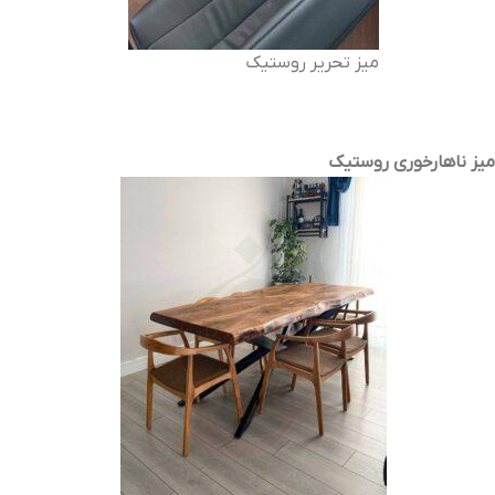
میز تحریر روستیک
میز ناهارخوری روستیک