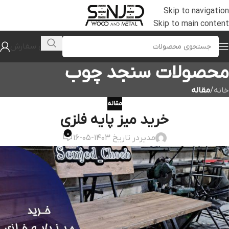
Skip to navigation
Skip to main content
پیگیری سفارش
محصولات سنجد چوب
خانه
/
مقاله
مقاله
خرید میز پایه فلزی
0
مدیر
در تاریخ 1403-05-16