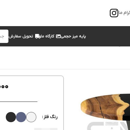
رام ما
پایه میز حجمی
کارگاه ما
تحویل سفارش
 le-1129
000
رنگ فلز