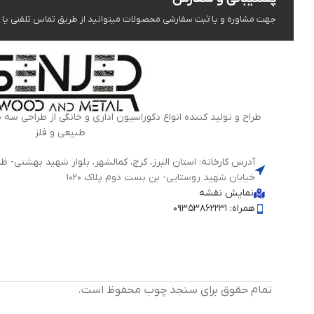
جهت مشاوره و یا ثبت سفارشی محصولات میتوانید از طریق تماس تلفنی یا شبک
طراح و تولید کننده انواع دکوراسیون اداری و خانگی از طراحی سه 
طبیعی و فلز
خیابان شهید روستایی- بن بست دوم پلاک 1020
نمایش نقشه
همراه: 09353862231
تمام حقوق برای سنجد چوب محفوظ است.