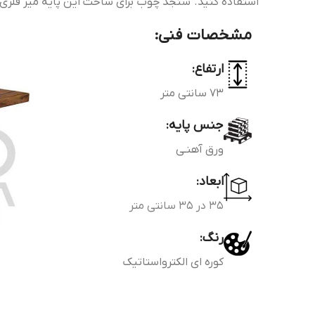
استفاده کنید. سنجد چوب برای ساخت این پایه میز فلزی 
مشخصات فنی:
ارتفاع:
73 سانتی متر
جنس پایه:
ورق آهنـی
ابعاد:
35 در 35 سانتی متر
رنگ:
کوره ای الکترواستاتیک