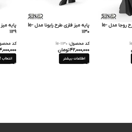
پایه میز فلزی طرح روجا مدل le-
پایه میز فلزی طرح رابونا مدل le-
1129
1130
l
کد محصول:
le-1130
کد محصو
42,000,000
تومان
,000,000
اطلاعات بیشتر
انتخاب گ