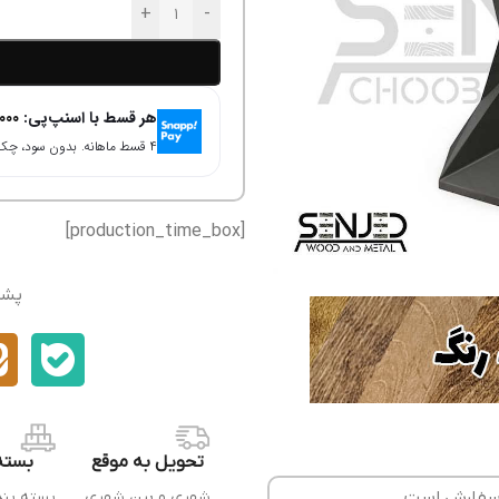
+
-
هر قسط با اسنپ‌پی:
000
۴ قسط ماهانه. بدون سود، چک و ضامن.
[production_time_box]
پشت
تحویل به موقع
بسته
ل سفارش است.
شهری و بین شهری
بسته بن