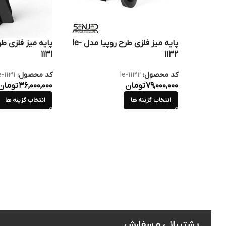
پایه میز فلزی طرح روپیا مدل le-
1131
1132
کد محصول:
le-1132
کد محصول:
e-1131
79,000,000
تومان
36,000,000
تومان
انتخاب گزینه ها
انتخاب گزینه ها
پشتیبانی و سفارش