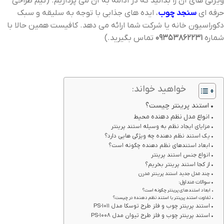
ویژگی های آن را بدانید که در ادامه به آن می پردازیم. (تیم طراحی
حرفه ای
سنجد چوب
، ایده های جذابی با توجه به سلیقه و سبک
دکوراسیون خانه یا شرکت شما ارائه می دهد. کافیست همین حالا با
شماره
09353862231
تماس بگیرید.)
خواهید خواند:
استند پرینتر چیست؟
انواع مدل نظم دهنده محیط
مزایای ایجاد نظم به وسیله استند پرینتر
یک استند نظم دهنده چه ویژگی هایی دارد؟
ابعاد استندهای نظم دهنده چگونه است؟
انواع جنس استند پرینتر
از کجا استند پرینتر بخریم؟
چند مدل جدید استند پرینتر مدرن
سوالات متداول:
ابعاد استندهای پرینتر چگونه است؟
تفاوت استند پرینتر با استند نظم دهنده در چیست؟
استند پرینتر چوب و فلز طرح توسکا مدل PS-1011
استند پرینتر چوب و فلز طرح تیوان مدل PS-1008