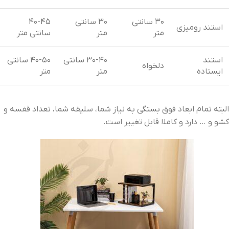
30 سانتی
30 سانتی
40-45
استند رومیزی
متر
متر
سانتی متر
استند
30-40 سانتی
40-50 سانتی
دلخواه
ایستاده
متر
متر
البته تمام ابعاد فوق بستگی به نیاز شما، سلیقه شما، تعداد قفسه و
کشو و … دارد و کاملا قابل تغییر است.