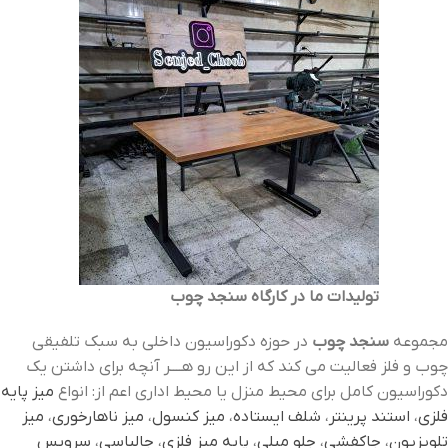
تولیدات ما در کارگاه سنجد چوب
مجموعه
سنجد چوب
در حوزه دکوراسیون داخلی به سبک تلفیقی
چوب و فلز فعالیت می کند که از این رو هــــر آنچه برای داشتن یک
دکوراسیون کامل برای محیط منزل یا محیط اداری اعم از: انواع
میز پایه
فلزی
،
استند پرینتر
،
شلف ایستاده
،
میز کنسول
،
میز ناهارخوری
،
میز
تلویزیون
،
جاکفشی
،
جلو مبلی
،
پایه میز فلزی
،
جالباسی
،
سرویس