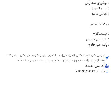
پیگیری سفارش
زمان تحویل
تماس با ما
صفحات مهم
اینستاگرام
پایه میز حجمی
پایه میز فلزی
آدرس کارخانه: استان البرز، کرج، کمالشهر، بلوار شهید بهشتی- ظفر 12-
بعد از چهارراه- خیابان شهید روستایی- بن بست دوم پلاک 1020
نمایش نقشه
همراه: 09353862231